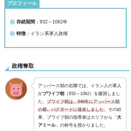
プロフィール
存続期間
：932～1062年
特徴
：イラン系軍人政権
政権奪取
アッバース朝の右隣では、イラン人の軍人
が
ブワイフ朝
（932～1062）を建国しまし
た。
ブワイフ朝は、946年にアッバース朝
の都、バグダードに侵攻しました
。その結
果、ブワイフ朝の指導者はカリフから「
大
アミール
」の称号を授かりました。