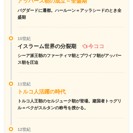
アッバース朝の成立～全盛期
バグダードに遷都。ハールーン＝アッラシードのとき全
盛期
10世紀
イスラーム世界の分裂期
今ココ
シーア派王朝のファーティマ朝とブワイフ朝がアッバー
ス朝を圧迫
11世紀
トルコ人活躍の時代
トルコ人王朝のセルジューク朝が登場。建国者トゥグリ
ル＝ベクがスルタンの称号を授かる。
12世紀