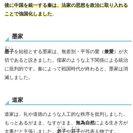
後に中国を統一する秦は、法家の思想を政治に取り入れる
ことで強国化しました
。
墨家
ぼくし
墨子
を始祖とする墨家は、無差別・平等の愛（
兼愛
）が大
切であると説きました。儒家のような上下関係による統治
に批判的です。秦によって戦国時代が終わると、墨家は消
滅しました。
道家
道家は、礼や道徳のような人工的な秩序を批判しました。
もっとあるがまま、なすがまま、
無為自然
による生き方が
ろうし
そうし
大事だと主張しました。
老子
や
荘子
が代表人物です。