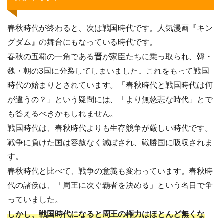
春秋時代が終わると、次は戦国時代です。人気漫画『キン
グダム』の舞台にもなっている時代です。
春秋の五覇の一角である
晋
が家臣たちに乗っ取られ、韓・
魏・朝の3国に分裂してしまいました。これをもって戦国
時代の始まりとされています。「春秋時代と戦国時代は何
が違うの？」という疑問には、「より無慈悲な時代」とで
も答えるべきかもしれません。
戦国時代は、春秋時代よりも生存競争が厳しい時代です。
戦争に負けた国は容赦なく滅ぼされ、戦勝国に吸収されま
す。
春秋時代と比べて、戦争の意義も変わっています。春秋時
代の諸侯は、「周王に次ぐ覇者を決める」という名目で争
っていました。
しかし、戦国時代になると周王の権力はほとんど無くな