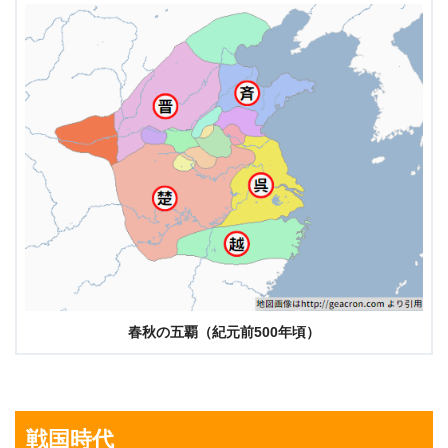
春秋の五覇（紀元前500年頃）
戦国時代