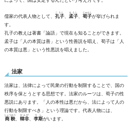
によって、国は安定するんだという考え方です。
こうし
もうし
じゅんし
儒家の代表人物として、
孔子
、
孟子
、
荀子
が挙げられま
す。
孔子の教えは著書「論語」で現在も知ることができます。
孟子は「人の本質は善」という性善説を唱え、荀子は「人
の本質は悪」という性悪説を唱えました。
法家
法家は、法律によって民衆の行動を制限することで、国の
秩序を保とうとする思想です。法家のルーツは、荀子の性
悪説にあります。「人の本性は悪だから、法によって人の
行動を制限すべき」という理論です。代表人物には、
しょうおう
かんぴ
りし
商鞅
、
韓非
、
李斯
がいます。