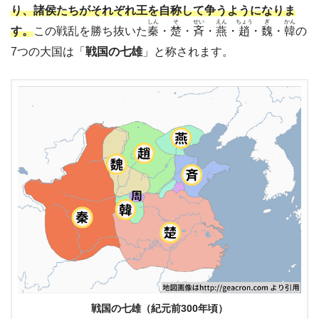
り、諸侯たちがそれぞれ王を自称して争うようになりま
しん
そ
せい
えん
ちょう
ぎ
かん
す。
この戦乱を勝ち抜いた
秦
・
楚
・
斉
・
燕
・
趙
・
魏
・
韓
の
7つの大国は「
戦国の七雄
」と称されます。
戦国の七雄（紀元前300年頃）